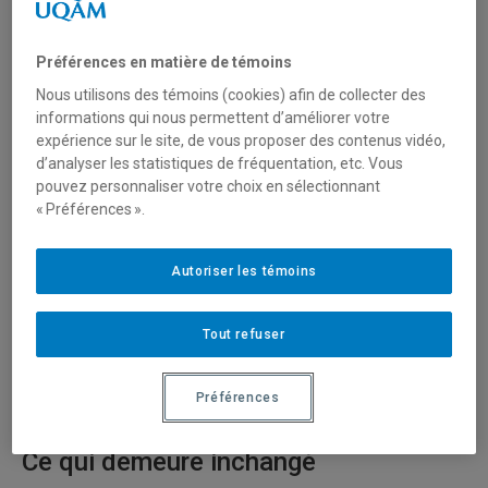
une nouvelle plateforme à
l’automne 2026
Préférences en matière de témoins
Nous utilisons des témoins (cookies) afin de collecter des
informations qui nous permettent d’améliorer votre
expérience sur le site, de vous proposer des contenus vidéo,
d’analyser les statistiques de fréquentation, etc. Vous
pouvez personnaliser votre choix en sélectionnant
« Préférences ».
Le
dépôt institutionnel Archipel
migrera vers une nouvelle
plateforme technologique à l’automne 2026.
Autoriser les témoins
Cette transition vise à améliorer l’expérience de dépôt et
de consultation des documents, tout en assurant la
Tout refuser
conservation et la diffusion des contenus déposés dans
Archipel.
Préférences
Ce qui demeure inchangé