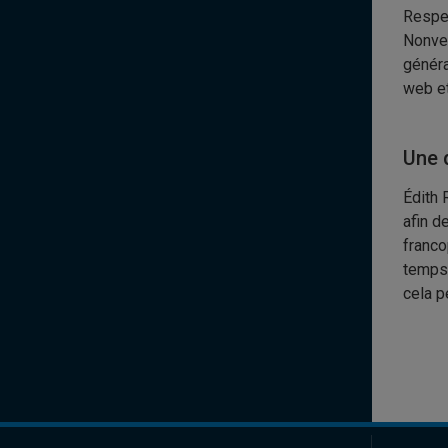
Respec
Nonvei
généra
web et
Une d
Édith 
afin d
franco
temps,
cela p