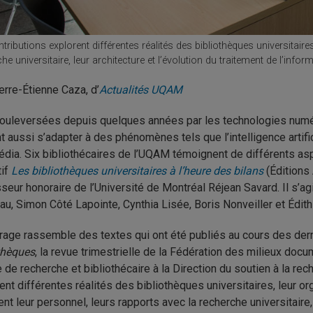
tributions explorent différentes réalités des bibliothèques universitai
he universitaire, leur architecture et l’évolution du traitement de l’infor
erre-Étienne Caza, d’
Actualités UQAM
ouleversées depuis quelques années par les technologies numér
t aussi s’adapter à des phénomènes tels que l’intelligence artif
dia. Six bibliothécaires de l’UQAM témoignent de différents asp
tif
Les bibliothèques universitaires à l’heure des bilans
(Éditions 
seur honoraire de l’Université de Montréal Réjean Savard. Il s’a
au, Simon Côté Lapointe, Cynthia Lisée, Boris Nonveiller et Édith
rage rassemble des textes qui ont été publiés au cours des de
thèques
, la revue trimestrielle de la Fédération des milieux doc
 de recherche et bibliothécaire à la Direction du soutien à la rech
ent différentes réalités des bibliothèques universitaires, leur or
ent leur personnel, leurs rapports avec la recherche universitaire, 