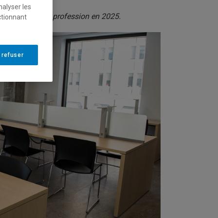
nalyser les
s enjeux de leur profession en 2025.
ctionnant
 refuser