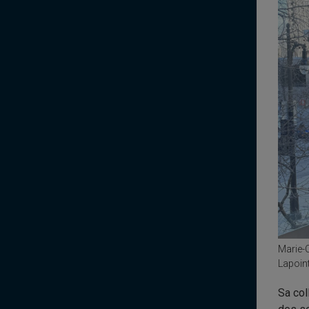
Marie-C
Lapoint
Sa col