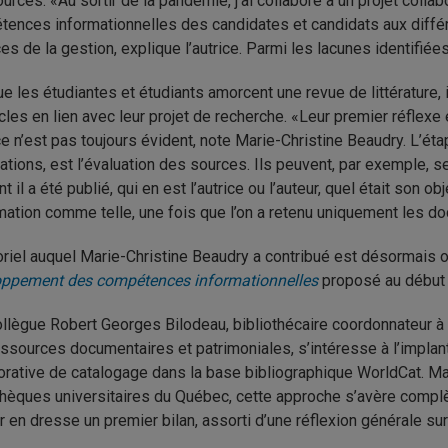
urces. «Au sortir de la pandémie, j’ai collaboré à un projet collabo
ences informationnelles des candidates et candidats aux diffé
es de la gestion, explique l’autrice. Parmi les lacunes identifiées,
e les étudiantes et étudiants amorcent une revue de littérature, 
icles en lien avec leur projet de recherche. «Leur premier réflexe 
e n’est pas toujours évident, note Marie-Christine Beaudry. L’étape
ations, est l’évaluation des sources. Ils peuvent, par exemple, s
 il a été publié, qui en est l’autrice ou l’auteur, quel était son ob
rmation comme telle, une fois que l’on a retenu uniquement les 
oriel auquel Marie-Christine Beaudry a contribué est désormais 
oppement des compétences informationnelles
proposé au début
llègue Robert Georges Bilodeau, bibliothécaire coordonnateur à l
ssources documentaires et patrimoniales, s’intéresse à l’implan
orative de catalogage dans la base bibliographique WorldCat. Ma
thèques universitaires du Québec, cette approche s’avère compl
ur en dresse un premier bilan, assorti d’une réflexion générale sur