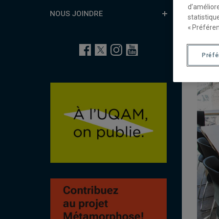
d’améliore
NOUS JOINDRE
Six bi
statistiqu
« Préféren
Préf