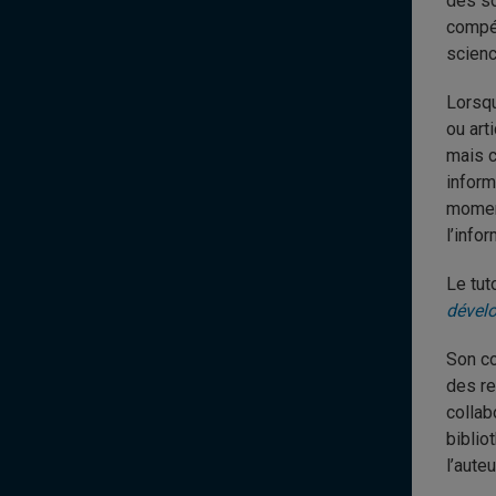
des so
compét
scienc
Lorsqu
ou art
mais c
inform
moment
l’info
Le tut
dével
Son co
des re
collab
biblio
l’aute