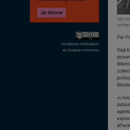
Les con
recherc
Par Pi
Conditions d’utilisation
Déjà b
en Creative commons
doiven
Wikimé
collec
profes
Bilode
«L’ouv
biblio
agente
explor
affect