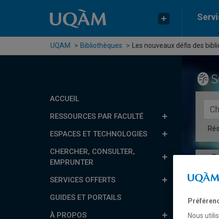
Passer au contenu
Accéder au menu principal
Accéder à la recherche
Servi
UQAM
Bibliothèques
Les nouveaux défis des bibli
ACCUEIL
Rech
RESSOURCES PAR FACULTÉ
Ré
ESPACES ET TECHNOLOGIES
CHERCHER, CONSULTER,
B
EMPRUNTER
SERVICES OFFERTS
GUIDES ET PORTAILS
Préféren
Les
À PROPOS
Nous utili