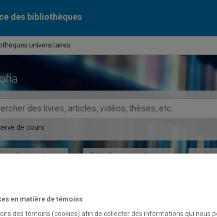
ce des bibliothèques
othèques universitaires
ercher dans le catalogue des bibliothèques de l'UQAM
serve
de cours
ases de données
Périodiques numériques
Liv
ces en matière de témoins
 nouveaux défis des bibliothèques u
sons des témoins (cookies) afin de collecter des informations qui nous 