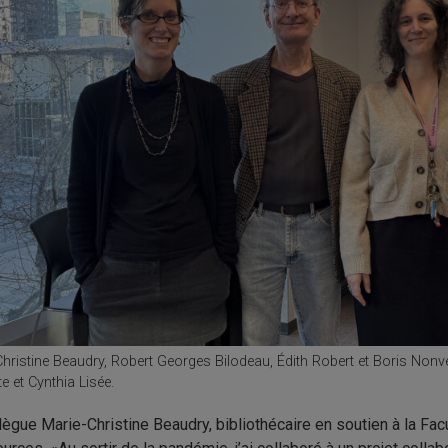
hristine Beaudry, Robert Georges Bilodeau, Édith Robert et Boris Nonvei
e et Cynthia Lisée.
lègue Marie-Christine Beaudry, bibliothécaire en soutien à la Facu