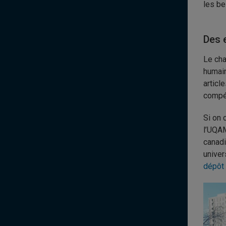
les be
Des 
Le cha
humain
articl
compét
Si on
l’UQAM
canadi
univer
dépôt