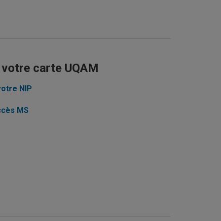
r votre carte UQAM
otre NIP
ccès MS