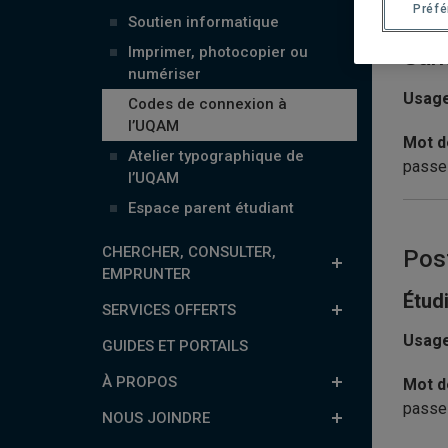
Préf
Soutien informatique
Imprimer, photocopier ou
Sans
numériser
Usage
Codes de connexion à
l’UQAM
Mot d
Atelier typographique de
passe
l’UQAM
Espace parent étudiant
CHERCHER, CONSULTER,
Pos
EMPRUNTER
Étud
SERVICES OFFERTS
Usage
GUIDES ET PORTAILS
À PROPOS
Mot d
passe
NOUS JOINDRE