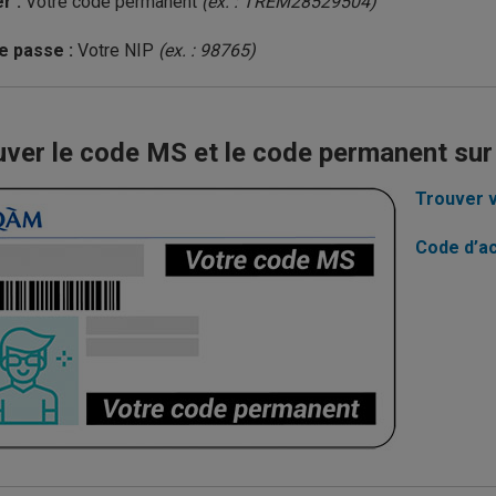
r :
Votre code permanent
(ex. : TREM28529504)
e passe :
Votre NIP
(ex. : 98765)
uver le code MS et le code permanent su
Trouver v
Code d’a