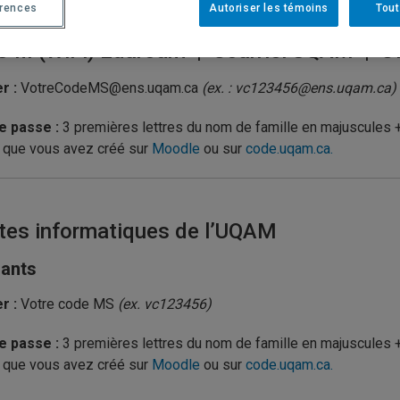
érences
Autoriser les témoins
Tout
 fil (WiFi) Eduroam | Courriel UQAM | O
r :
VotreCodeMS@ens.uqam.ca
(ex. : vc123456@ens.uqam.ca)
e passe :
3 premières lettres du nom de famille en majuscules
 que vous avez créé sur
Moodle
ou sur
code.uqam.ca.
tes informatiques de l’UQAM
iants
r :
Votre code MS
(ex. vc123456)
e passe :
3 premières lettres du nom de famille en majuscules
 que vous avez créé sur
Moodle
ou sur
code.uqam.ca.