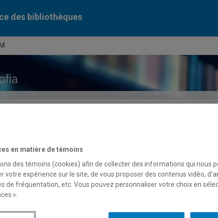
ce des bibliothèques
AM
ercher dans le catalogue des bibliothèques de l'UQAM
serve
de cours
ces en matière de témoins
ases de données
Périodiques numériques
Liv
sons des témoins (cookies) afin de collecter des informations qui nous 
r votre expérience sur le site, de vous proposer des contenus vidéo, d’a
es de fréquentation, etc. Vous pouvez personnaliser votre choix en séle
ces ».
es de connexion à l’UQAM