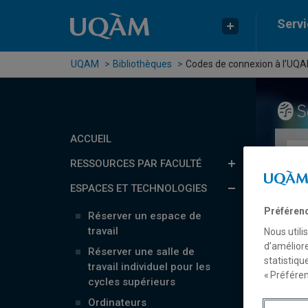
Passer au contenu
Accéder au menu principal
Accéder à la recherche
Servi
UQAM
Bibliothèques
Codes de connexion à l’UQ
ACCUEIL
Rech
RESSOURCES PAR FACULTÉ
Ré
ESPACES ET TECHNOLOGIES
Préféren
Réserver un espace de
B
travail
Nous utili
d’améliore
Réserver une salle de
statistiqu
travail individuel pour les
« Préféren
cycles supérieurs
Cod
Ordinateurs