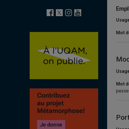
Empl
Usage
Mot d
Moo
Usage
Mot d
passe 
Port