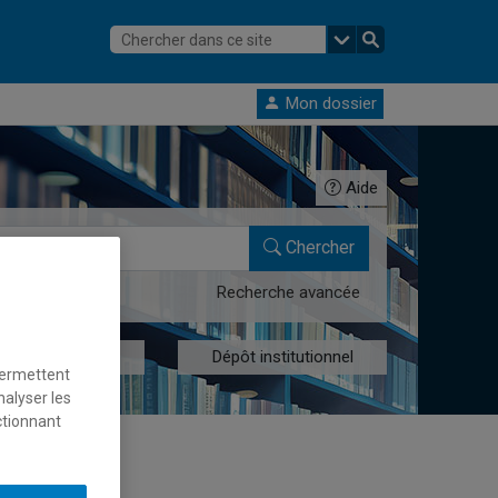
Mon dossier
Aide
Chercher
Recherche avancée
res numériques
Dépôt institutionnel
permettent
nalyser les
ctionnant