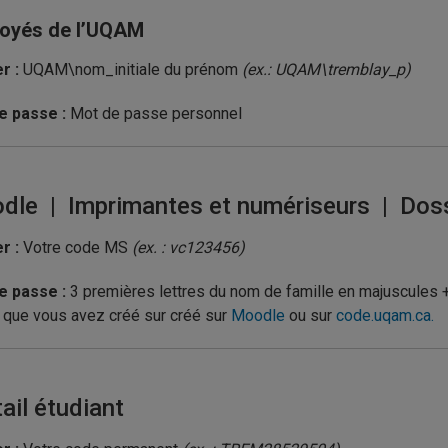
oyés de l’UQAM
r :
UQAM\nom_initiale du prénom
(ex.: UQAM\tremblay_p)
e passe :
Mot de passe personnel
dle | Imprimantes et numériseurs | Doss
r :
Votre code MS
(ex. : vc123456)
e passe :
3 premières lettres du nom de famille en majuscules
que vous avez créé sur créé sur
Moodle
ou sur
code.uqam.ca.
ail étudiant