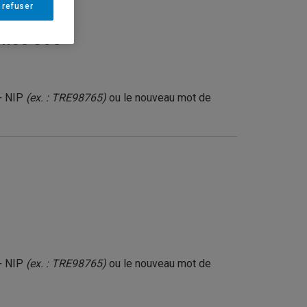
 refuser
ffice 365
 + NIP
(ex. : TRE98765)
ou le nouveau mot de
 + NIP
(ex. : TRE98765)
ou le nouveau mot de