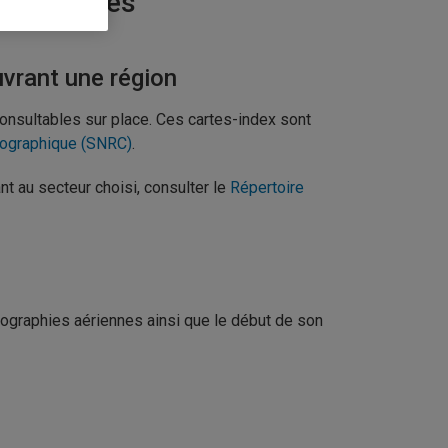
s aériennes
vrant une région
onsultables sur place. Ces cartes-index sont
tographique (SNRC)
.
 au secteur choisi, consulter le
Répertoire
otographies aériennes ainsi que le début de son