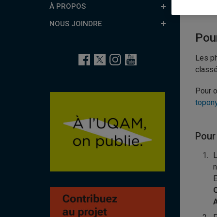
Tut
À PROPOS
NOUS JOINDRE
Pour
Les ph
classé
Pour o
topon
Pour
L
n
E