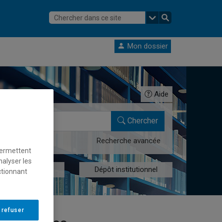
Mon dossier
Aide
Chercher
Recherche avancée
permettent
nalyser les
res numériques
Dépôt institutionnel
ctionnant
 refuser