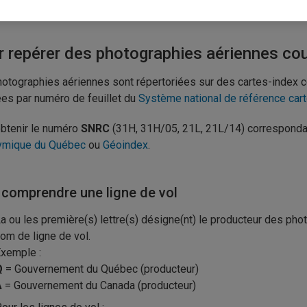
oriel de recherche de photographie
 repérer des photographies aériennes cou
otographies aériennes sont répertoriées sur des cartes-index c
es par numéro de feuillet du
Système national de référence car
btenir le numéro
SNRC
(31H, 31H/05, 21L, 21L/14) correspondant
ymique du Québec
ou
Géoindex
.
 comprendre une ligne de vol
a ou les première(s) lettre(s) désigne(nt) le producteur des ph
om de ligne de vol.
xemple :
Q
= Gouvernement du Québec (producteur)
A
= Gouvernement du Canada (producteur)