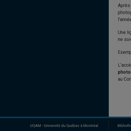
Après 
photog
l’anné
Une li
ne soi
Exemp
L’accè
photo
au Com
UQAM - Université du Québec à Montréal
Bibliot