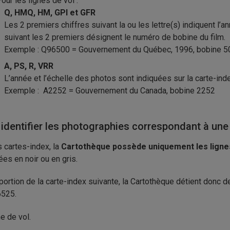
our les lignes de vol :
Q, HMQ, HM, GPI et GFR
Les 2 premiers chiffres suivant la ou les lettre(s) indiquent l’
suivant les 2 premiers désignent le numéro de bobine du film.
Exemple : Q96500 = Gouvernement du Québec, 1996, bobine
A, PS, R, VRR
L’année et l’échelle des photos sont indiquées sur la carte-ind
Exemple : A2252 = Gouvernement du Canada, bobine 2252
 identifier les photographies correspondant à une 
s cartes-index, la
Cartothèque possède uniquement les lignes
ées en noir ou en gris.
 portion de la carte-index suivante, la Cartothèque détient donc
6525.