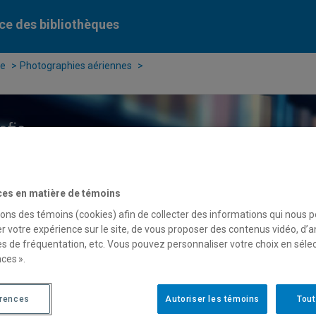
ce des bibliothèques
ue
Photographies aériennes
ercher dans le catalogue des bibliothèques de l'UQAM
ces en matière de témoins
serve
de cours
sons des témoins (cookies) afin de collecter des informations qui nous 
r votre expérience sur le site, de vous proposer des contenus vidéo, d’a
ases de données
Périodiques numériques
Liv
es de fréquentation, etc. Vous pouvez personnaliser votre choix en séle
ces ».
érences
Autoriser les témoins
Tout