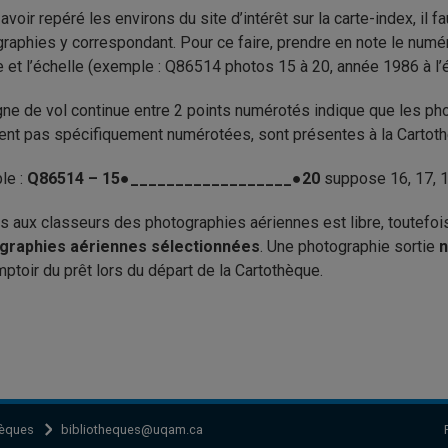
avoir repéré les environs du site d’intérêt sur la carte-index, il f
raphies y correspondant. Pour ce faire, prendre en note le numér
e et l’échelle (exemple : Q86514 photos 15 à 20, année 1986 à l’éc
gne de vol continue entre 2 points numérotés indique que les pho
ent pas spécifiquement numérotées, sont présentes à la Cartot
le :
Q86514 – 15●__________________●20
suppose 16, 17, 1
s aux classeurs des photographies aériennes est libre, toutefois
graphies aériennes sélectionnées
. Une photographie sortie
n
ptoir du prêt lors du départ de la Cartothèque.
hèques
bibliotheques@uqam.ca