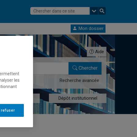
Mon dossier
Aide
Chercher
permettent
Recherche avancée
nalyser les
ctionnant
res numériques
Dépôt institutionnel
 refuser