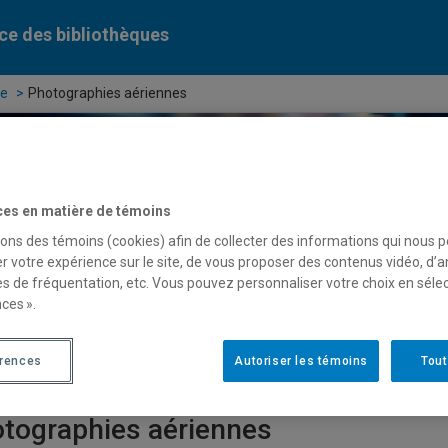
ce des bibliothèques
ue
Photographies aériennes
ces en matière de témoins
ercher dans le catalogue des bibliothèques de l'UQAM
sons des témoins (cookies) afin de collecter des informations qui nous 
serve
de cours
r votre expérience sur le site, de vous proposer des contenus vidéo, d’a
es de fréquentation, etc. Vous pouvez personnaliser votre choix en séle
ces ».
ases de données
Périodiques numériques
Liv
érences
Autoriser les témoins
Tout
tographies aériennes