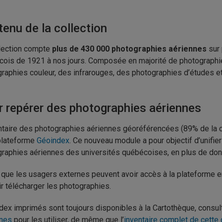
enu de la collection
lection compte
plus de 430 000 photographies aériennes
sur 
ois de 1921 à nos jours. Composée en majorité de photographies 
raphies couleur, des infrarouges, des photographies d’études et
r repérer des photographies aériennes
ntaire des photographies aériennes géoréférencées (89% de la c
plateforme
Géoindex
. Ce nouveau module a pour objectif d’unifie
raphies aériennes des universités québécoises, en plus de don
que les usagers externes peuvent avoir accès à la plateforme en s
r télécharger les photographies.
dex imprimés sont toujours disponibles à la Cartothèque, consul
nnes
pour les utiliser, de même que l’
inventaire complet de cette 