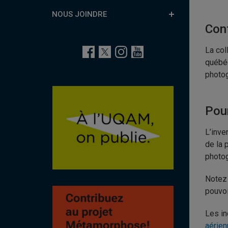
NOUS JOINDRE
Cont
La col
québéc
photog
Pou
L’inve
de la 
photog
Notez 
pouvoi
Les in
aérie