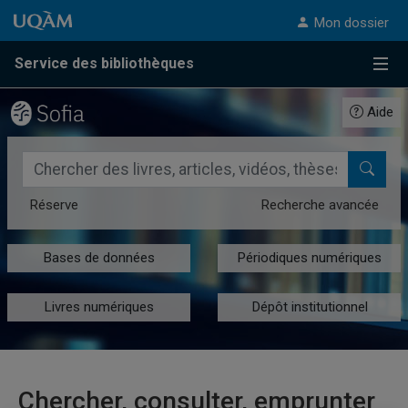
Passer au contenu
Accéder au menu principal
Accéder à la recherche
Passer au contenu
Accéder au menu principal
Mon dossier
Service des bibliothèques
Menu
Aide
Rechercher dans le catalogue des bibliothèques de l'UQAM
Réserve
Recherche avancée
Bases de données
Périodiques numériques
Livres numériques
Dépôt institutionnel
Chercher, consulter, emprunter