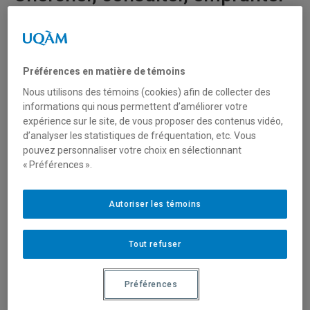
Trouvez les documents et ressources dont
vous avez besoin, consultez les collections
Préférences en matière de témoins
des bibliothèques, empruntez du matériel,
Nous utilisons des témoins (cookies) afin de collecter des
utilisez le prêt entre bibliothèques et accédez
informations qui nous permettent d’améliorer votre
aux services liés aux collections de l’UQAM.
expérience sur le site, de vous proposer des contenus vidéo,
d’analyser les statistiques de fréquentation, etc. Vous
pouvez personnaliser votre choix en sélectionnant
Explorer cette section
« Préférences ».
Autoriser les témoins
Emprunter un document
Réservez, empruntez, renouvelez ou retournez des
Tout refuser
documents des bibliothèques de l’UQAM ou d’autres
bibliothèques universitaires québécoises à partir de Sofia.
Préférences