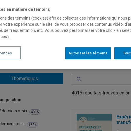
ces en matière de témoins
e section présente une liste des acquisitions récentes. Mise à 
sons des témoins (cookies) afin de collecter des informations qui nous 
uments numériques et imprimés ajoutés à nos collections au cou
r votre expérience sur le site, de vous proposer des contenus vidéo, d’a
es de fréquentation, etc. Vous pouvez personnaliser votre choix en séle
r proposer un achat, remplissez
le formulaire
de suggestion d’ac
ces ».
édez à la
collection complète
du Service des bibliothèques.
érences
Autoriser les témoins
Tout
Thématiques
4015 résultats trouvés
en
5
’acquisition
2 derniers mois
4015
Expéri
transf
derniers mois
1634