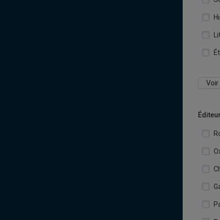
Hi
Li
É
Voir
Éditeu
R
Ox
C
G
P