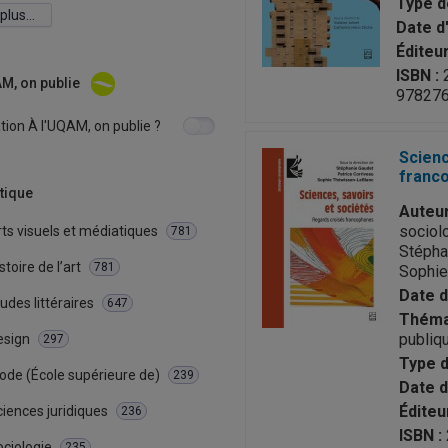
Type d
 plus…
Date d'
Éditeur
ISBN :
2
AM, on publie
97827
tion À l'UQAM, on publie ?
Scienc
franc
tique
Auteur
sociolo
ts visuels et médiatiques
781
Stépha
stoire de l’art
781
Sophie
Date d
udes littéraires
647
Théma
publiq
esign
297
Type d
ode (École supérieure de)
239
Date d
Éditeur
iences juridiques
236
ISBN :
ciologie
235