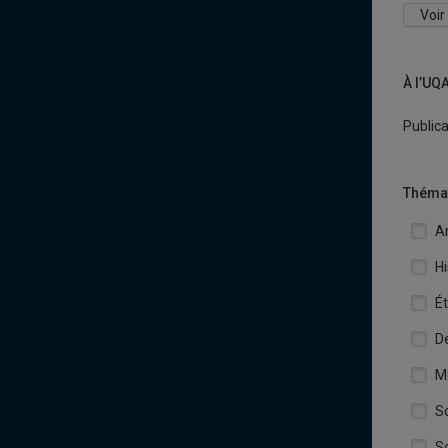
Voir
À l’UQ
Publica
Théma
Ar
Hi
Ét
D
M
Sc
So