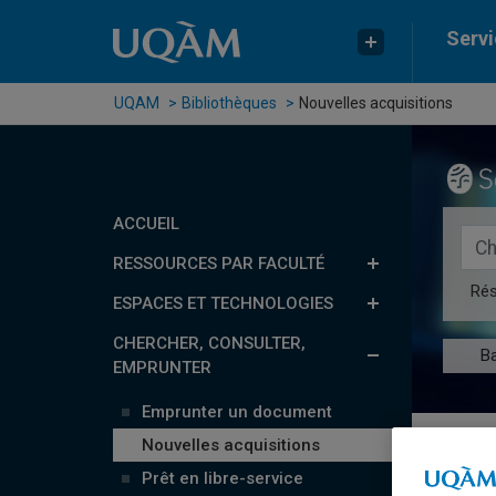
Passer au contenu
Accéder au menu principal
Accéder à la recherche
Servi
UQAM
Bibliothèques
Nouvelles acquisitions
ACCUEIL
Rech
RESSOURCES PAR FACULTÉ
Ré
ESPACES ET TECHNOLOGIES
CHERCHER, CONSULTER,
B
EMPRUNTER
Emprunter un document
Nouvelles acquisitions
Nou
Prêt en libre-service