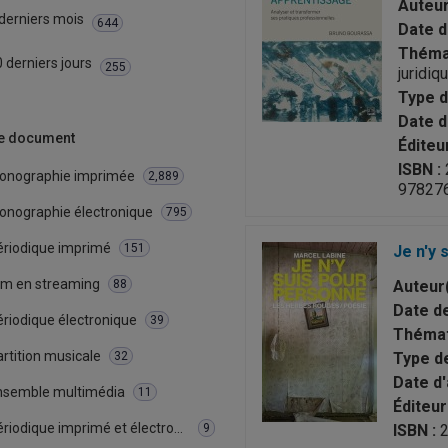
Auteur
derniers mois
644
Date d
Thémat
 derniers jours
255
juridiq
Type d
Date d'
e document
Éditeur
ISBN :
onographie imprimée
2,889
97827
onographie électronique
795
ériodique imprimé
151
Je n'y 
ilm en streaming
88
Auteur(
Date de
ériodique électronique
39
Thémat
rtition musicale
32
Type d
Date d'
nsemble multimédia
11
Éditeur 
Périodique imprimé et électronique
9
ISBN :
2