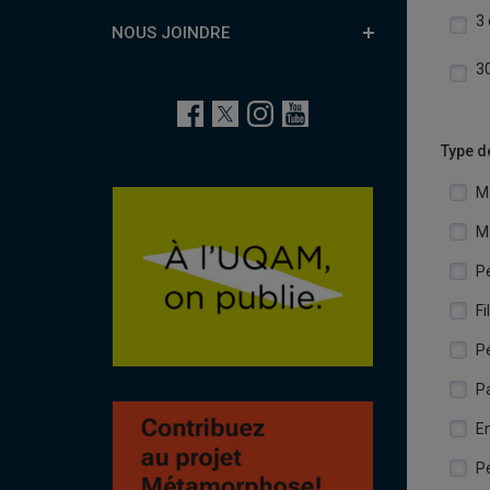
3 
NOUS JOINDRE
30
Type d
M
M
P
F
P
Pa
E