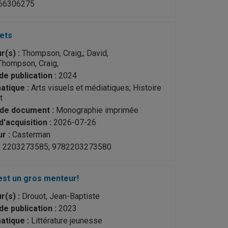
66306275
ets
r(s) :
Thompson, Craig,; David,
,Thompson, Craig,
de publication :
2024
tique :
Arts visuels et médiatiques; Histoire
t
de document :
Monographie imprimée
d'acquisition :
2026-07-26
r :
Casterman
:
2203273585; 9782203273580
est un gros menteur!
r(s) :
Drouot, Jean-Baptiste
de publication :
2023
tique :
Littérature jeunesse