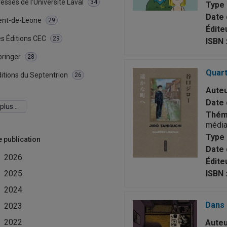
esses de l'Université Laval
34
Type 
Date 
ent-de-Leone
29
Éditeu
s Éditions CEC
29
ISBN 
pringer
28
Quart
itions du Septentrion
26
Auteu
Date 
 plus…
Théma
média
Type 
e publication
Date 
2026
Éditeu
2025
ISBN 
2024
Dans 
2023
2022
Auteu