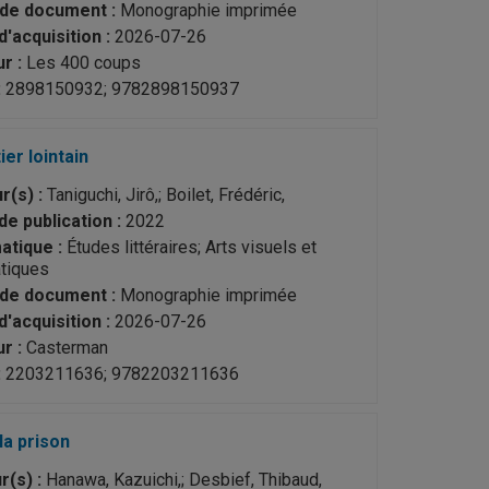
de document :
Monographie imprimée
d'acquisition :
2026-07-26
r :
Les 400 coups
:
2898150932; 9782898150937
ier lointain
r(s) :
Taniguchi, Jirô,; Boilet, Frédéric,
de publication :
2022
tique :
Études littéraires; Arts visuels et
tiques
de document :
Monographie imprimée
d'acquisition :
2026-07-26
r :
Casterman
:
2203211636; 9782203211636
la prison
r(s) :
Hanawa, Kazuichi,; Desbief, Thibaud,