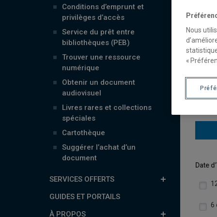
Conditions d’emprunt et
Préféren
privilèges d’accès
Cett
Nous utili
Service du prêt entre
doc
d’améliore
bibliothèques (PEB)
statistiqu
Trouver une ressource
Pou
« Préféren
numérique
Acc
Obtenir un document
Préf
audiovisuel
Livres rares et collections
spéciales
Cartothèque
Suggérer l’achat d’un
document
Date d
SERVICES OFFERTS
1
GUIDES ET PORTAILS
6 
À PROPOS