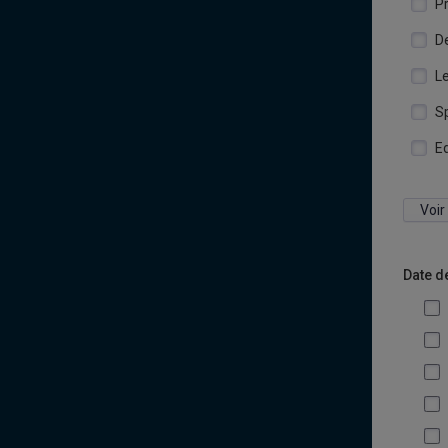
Pr
D
Le
S
Ed
Voir
Date d