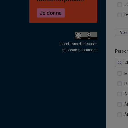
J
D
Voir
Conditions d’utilisation
en Creative commons
Person
P
S
Å
Å