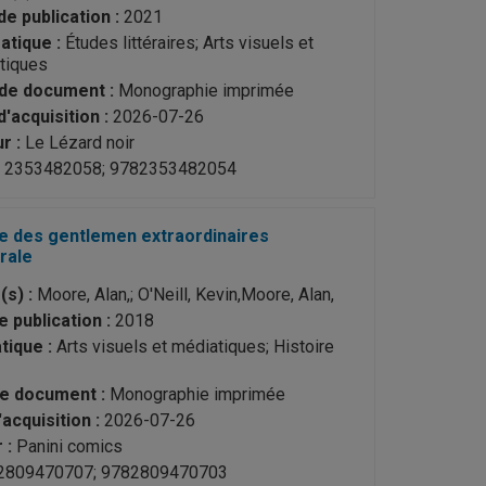
de publication :
2021
tique :
Études littéraires; Arts visuels et
tiques
de document :
Monographie imprimée
'acquisition :
2026-07-26
r :
Le Lézard noir
2353482058; 9782353482054
ue des gentlemen extraordinaires
grale
(s) :
Moore, Alan,; O'Neill, Kevin,Moore, Alan,
 publication :
2018
ique :
Arts visuels et médiatiques; Histoire
e document :
Monographie imprimée
acquisition :
2026-07-26
 :
Panini comics
2809470707; 9782809470703