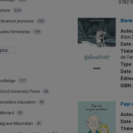
97827
stoire
234
Blank
ttérature jeunesse
205
Auteu
tudes féministes
159
Alain
Date 
 plus…
Théma
de l’ar
Type 
r
Date 
Éditeu
outledge
127
ISBN 
ford University Press
68
henelière éducation
56
Papi 
allimard
43
Auteu
Date 
algrave Macmillan
41
Théma