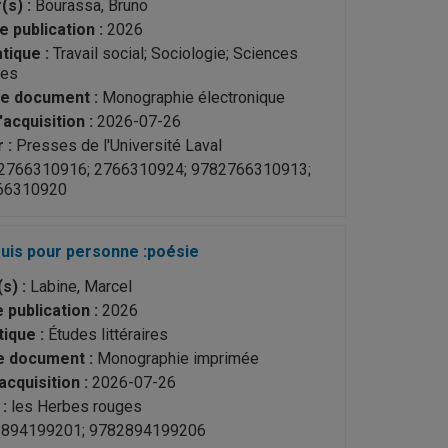
(s) :
Bourassa, Bruno
e publication :
2026
ique :
Travail social; Sociologie; Sciences
ues
e document :
Monographie électronique
acquisition :
2026-07-26
 :
Presses de l'Université Laval
2766310916; 2766310924; 9782766310913;
66310920
suis pour personne :poésie
s) :
Labine, Marcel
 publication :
2026
ique :
Études littéraires
e document :
Monographie imprimée
acquisition :
2026-07-26
:
les Herbes rouges
894199201; 9782894199206