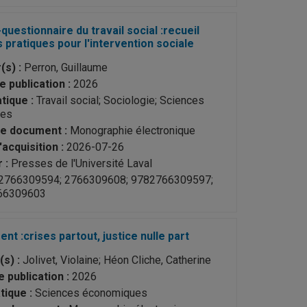
-questionnaire du travail social :recueil
ls pratiques pour l'intervention sociale
(s) :
Perron, Guillaume
e publication :
2026
ique :
Travail social; Sociologie; Sciences
ues
e document :
Monographie électronique
acquisition :
2026-07-26
 :
Presses de l'Université Laval
2766309594; 2766309608; 9782766309597;
66309603
t :crises partout, justice nulle part
s) :
Jolivet, Violaine; Héon Cliche, Catherine
 publication :
2026
ique :
Sciences économiques