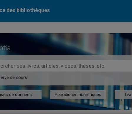
ce des bibliothèques
ercher dans le catalogue des bibliothèques de l'UQAM
serve
de cours
ases de données
Périodiques numériques
Liv
velles acquisitions