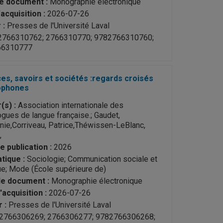
e document :
Monographie électronique
acquisition :
2026-07-26
 :
Presses de l'Université Laval
766310762; 2766310770; 9782766310760;
66310777
es, savoirs et sociétés :regards croisés
ophones
(s) :
Association internationale des
gues de langue française.; Gaudet,
nie,Corriveau, Patrice,Théwissen-LeBlanc,
,
e publication :
2026
tique :
Sociologie; Communication sociale et
ue; Mode (École supérieure de)
e document :
Monographie électronique
'acquisition :
2026-07-26
 :
Presses de l'Université Laval
2766306269; 2766306277; 9782766306268;