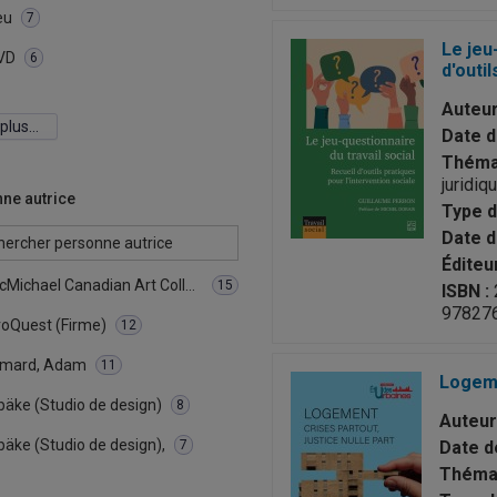
eu
7
Le jeu
VD
6
d'outi
Auteur
 plus…
Date d
Thémat
juridiq
ne autrice
Type d
Date d'
Éditeur
McMichael Canadian Art Collection,
15
ISBN :
97827
roQuest (Firme)
12
imard, Adam
11
Logemen
bäke (Studio de design)
8
Auteur(
bäke (Studio de design),
7
Date de
Thémat