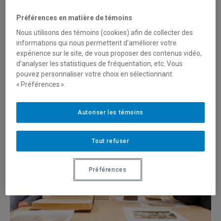
cachés de la bibliothèque
Préférences en matière de témoins
Nous utilisons des témoins (cookies) afin de collecter des
Par
Actualités UQAM
informations qui nous permettent d’améliorer votre
expérience sur le site, de vous proposer des contenus vidéo,
Des personnes diplômées en sciences humaines
d’analyser les statistiques de fréquentation, etc. Vous
visitent le nouvel atelier typographique et le Centre
pouvez personnaliser votre choix en sélectionnant
des livres rares et collections spéciales.
« Préférences ».
Autoriser les témoins
Tout refuser
Préférences