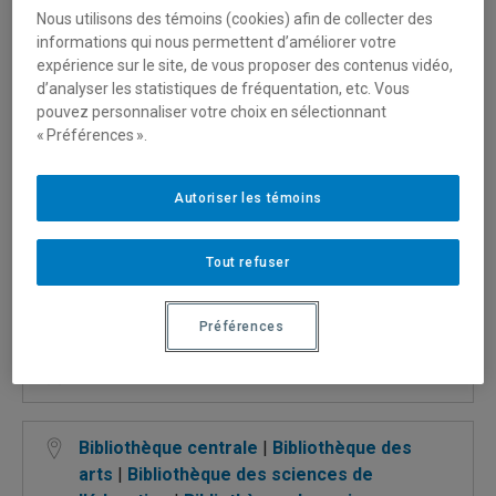
Nous utilisons des témoins (cookies) afin de collecter des
informations qui nous permettent d’améliorer votre
expérience sur le site, de vous proposer des contenus vidéo,
Besoin d’aide?
Emprunter un document
d’analyser les statistiques de fréquentation, etc. Vous
pouvez personnaliser votre choix en sélectionnant
« Préférences ».
Informations
Autoriser les témoins
Prêt de documents
Tout refuser
Préférences
Chercher avec Sofia
Bibliothèque centrale
Bibliothèque des
arts
Bibliothèque des sciences de