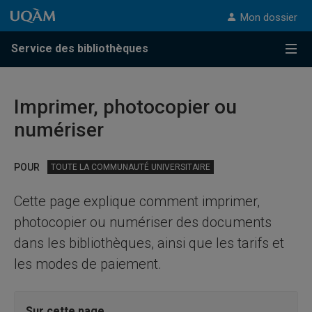
Passer au contenu
Accéder au menu principal
Accéder à la recherche
Passer au contenu
Accéder au menu principal
Mon dossier
Service des bibliothèques
Menu
Imprimer, photocopier ou
numériser
POUR
TOUTE LA COMMUNAUTÉ UNIVERSITAIRE
Cette page explique comment imprimer,
photocopier ou numériser des documents
dans les bibliothèques, ainsi que les tarifs et
les modes de paiement.
Sur cette page