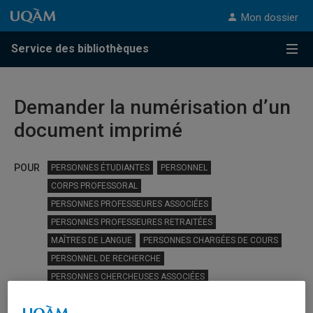
Passer au contenu
Accéder au menu principal
Accéder à la recherche
Passer au contenu
Accéder au menu principal
Mon dossier
Service des bibliothèques
Menu
Demander la numérisation d’un
document imprimé
POUR
PERSONNES ÉTUDIANTES
PERSONNEL
CORPS PROFESSORAL
PERSONNES PROFESSEURES ASSOCIÉES
PERSONNES PROFESSEURES RETRAITÉES
MAÎTRES DE LANGUE
PERSONNES CHARGÉES DE COURS
PERSONNEL DE RECHERCHE
PERSONNES CHERCHEUSES ASSOCIÉES
La communauté de l’UQAM peut demander la