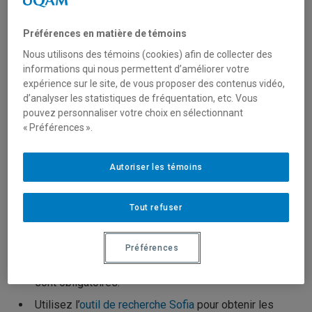
numérisation d’articles, de chapitres ou
Préférences en matière de témoins
d’extraits de documents provenant des
Nous utilisons des témoins (cookies) afin de collecter des
collections des bibliothèques.
informations qui nous permettent d’améliorer votre
expérience sur le site, de vous proposer des contenus vidéo,
Seuls les documents qui se trouvent dans notre collection
d’analyser les statistiques de fréquentation, etc. Vous
et nos rayonnages peuvent être numérisés.
pouvez personnaliser votre choix en sélectionnant
« Préférences ».
Procédure
Autoriser les témoins
Les demandes doivent être soumises à partir
du
Formulaire de demande de numérisation
. Saisissez
Tout refuser
votre code MS et le mot de passe associé au compte
pour y accéder.
Préférences
Les champs du formulaire marqués d’un astérisque
sont obligatoires.
Utilisez l’
outil de recherche Sofia
pour obtenir les