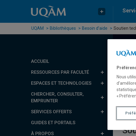
Passer au contenu
Accéder au menu principal
Accéder à la recherche
Servi
UQAM
Bibliothèques
Besoin d’aide
Soutien tec
ACCUEIL
Rech
Préféren
RESSOURCES PAR FACULTÉ
Nous utili
Ré
ESPACES ET TECHNOLOGIES
d’améliore
statistiqu
CHERCHER, CONSULTER,
« Préféren
B
EMPRUNTER
SERVICES OFFERTS
Préf
GUIDES ET PORTAILS
Sou
À PROPOS