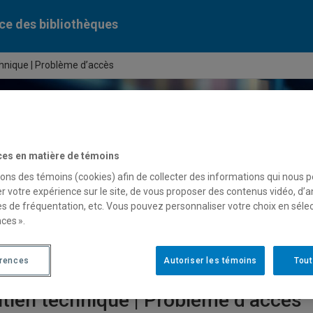
ce des bibliothèques
hnique | Problème d’accès
ercher dans le catalogue des bibliothèques de l'UQAM
ces en matière de témoins
sons des témoins (cookies) afin de collecter des informations qui nous 
serve
de cours
r votre expérience sur le site, de vous proposer des contenus vidéo, d’a
es de fréquentation, etc. Vous pouvez personnaliser votre choix en séle
ces ».
ases de données
Périodiques numériques
Liv
érences
Autoriser les témoins
Tout
tien technique | Problème d’accès