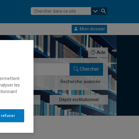
Mon dossier
Aide
Chercher
permettent
Recherche avancée
nalyser les
ctionnant
res numériques
Dépôt institutionnel
 refuser