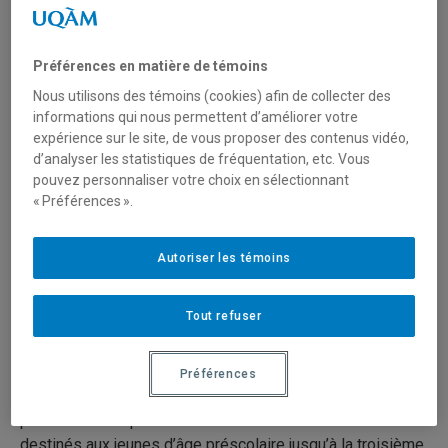
La collection de matériel didactique comprend plus de 10
Préférences en matière de témoins
000 documents utilisés pour l’enseignement aux niveaux
préscolaire, primaire, secondaire et adulte. On y trouve
Nous utilisons des témoins (cookies) afin de collecter des
des :
informations qui nous permettent d’améliorer votre
expérience sur le site, de vous proposer des contenus vidéo,
d’analyser les statistiques de fréquentation, etc. Vous
guides pédagogiques
pouvez personnaliser votre choix en sélectionnant
manuels de l’élève
« Préférences ».
cahiers d’exercices
corrigés du cahier d’exercices
Autoriser les témoins
disques compacts et cédéroms
Tout refuser
trousses pédagogiques
livrets de lecture
Préférences
Consulter la
liste des trousses pédagogiques
détenues
par la Bibliothèque et la
liste des livrets de lecture
destinés aux jeunes d’âge préscolaire jusqu’à la troisième