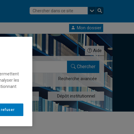
Mon dossier
Aide
Chercher
permettent
Recherche avancée
nalyser les
ctionnant
res numériques
Dépôt institutionnel
 refuser