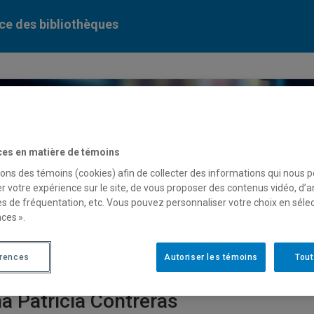
ce des bibliothèques
ercher dans le catalogue des bibliothèques de l'UQAM
ces en matière de témoins
sons des témoins (cookies) afin de collecter des informations qui nous 
serve
de cours
r votre expérience sur le site, de vous proposer des contenus vidéo, d’a
es de fréquentation, etc. Vous pouvez personnaliser votre choix en séle
ces ».
ases de données
Périodiques numériques
Liv
érences
Autoriser les témoins
Tout
a Patricia Contreras