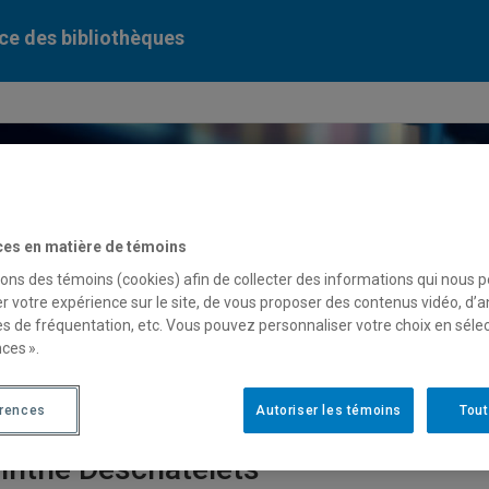
ce des bibliothèques
ercher dans le catalogue des bibliothèques de l'UQAM
ces en matière de témoins
sons des témoins (cookies) afin de collecter des informations qui nous 
serve
de cours
r votre expérience sur le site, de vous proposer des contenus vidéo, d’a
es de fréquentation, etc. Vous pouvez personnaliser votre choix en séle
ces ».
ases de données
Périodiques numériques
Liv
érences
Autoriser les témoins
Tout
inthe Deschatelets