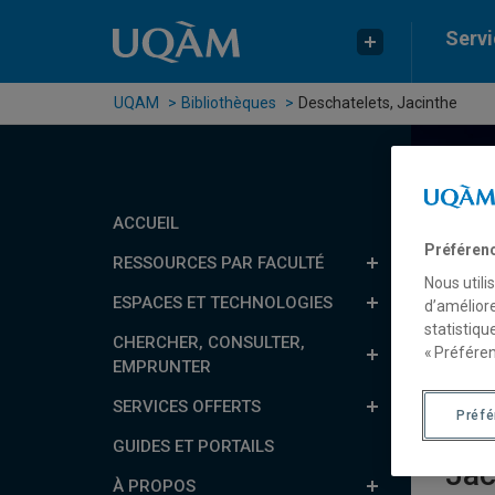
Passer au contenu
Accéder au menu principal
Accéder à la recherche
Servi
UQAM
Bibliothèques
Deschatelets, Jacinthe
ACCUEIL
Rech
Préféren
RESSOURCES PAR FACULTÉ
Nous utili
Ré
ESPACES ET TECHNOLOGIES
d’améliore
statistiqu
CHERCHER, CONSULTER,
« Préféren
B
EMPRUNTER
SERVICES OFFERTS
Préf
GUIDES ET PORTAILS
Jac
À PROPOS