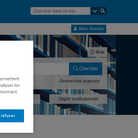
Mon dossier
Aide
Chercher
permettent
Recherche avancée
nalyser les
ctionnant
res numériques
Dépôt institutionnel
 refuser