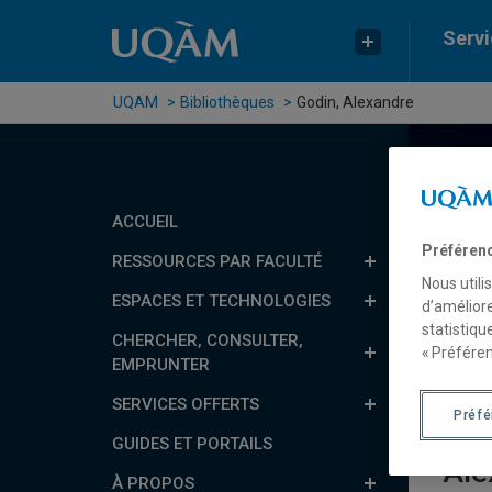
Passer au contenu
Accéder au menu principal
Accéder à la recherche
Servi
UQAM
Bibliothèques
Godin, Alexandre
ACCUEIL
Rech
Préféren
RESSOURCES PAR FACULTÉ
Nous utili
Ré
ESPACES ET TECHNOLOGIES
d’améliore
statistiqu
CHERCHER, CONSULTER,
B
« Préféren
EMPRUNTER
SERVICES OFFERTS
Préf
GUIDES ET PORTAILS
Ale
À PROPOS