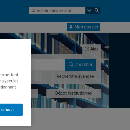
Mon dossier
Aide
Chercher
permettent
Recherche avancée
nalyser les
ctionnant
res numériques
Dépôt institutionnel
 refuser