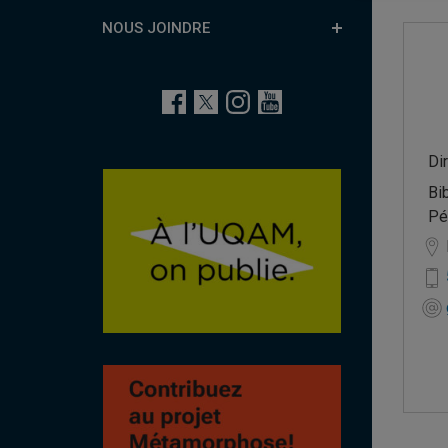
NOUS JOINDRE
Di
Bi
Pé