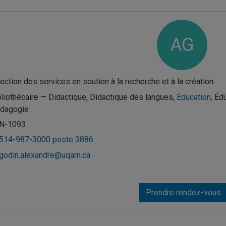
AG
rection des services en soutien à la recherche et à la création
bliothécaire — Didactique, Didactique des langues,
Éducation
, Éd
dagogie
N-1093
514-987-3000 poste 3886
godin.alexandre@uqam.ca
Prendre rendez-vous