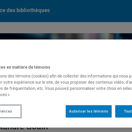
ce des bibliothèques
ercher dans le catalogue des bibliothèques de l'UQAM
ces en matière de témoins
sons des témoins (cookies) afin de collecter des informations qui nous 
serve
de cours
r votre expérience sur le site, de vous proposer des contenus vidéo, d’a
es de fréquentation, etc. Vous pouvez personnaliser votre choix en séle
ases de données
Périodiques numériques
Liv
ces ».
érences
Autoriser les témoins
Tout
xandre Godin