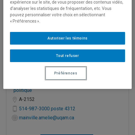
expérience sur le site, de vous proposer des contenus vidéo,
d’analyser les statistiques de fréquentation, etc. Vous
pouvez personnaliser votre choix en sélectionnant
« Préférences ».
Autoriser les témoins
Direction des services en soutien à la recherche et
Tout refuser
à la création
Bibliothécaire —
Données statistiques
,
Gestion
Préférences
publique
,
Marketing
,
Publications
gouvernementales et internationales (PGI)
,
Science
politique
A-2152
514-987-3000 poste 4312
mainville.amelie@uqam.ca