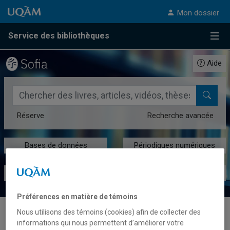
Passer au contenu
Accéder au menu principal
Accéder à la recherche
Passer au contenu
Accéder au menu principal
Mon dossier
Service des bibliothèques
Menu
Aide
Rechercher dans le catalogue des bibliothèques de l'UQAM
Réserve
Recherche avancée
Bases de données
Périodiques numériques
Livres numériques
Dépôt institutionnel
Préférences en matière de témoins
Nous utilisons des témoins (cookies) afin de collecter des
Amélie Mainville
informations qui nous permettent d’améliorer votre