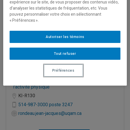
expérience sur le site, de vous proposer des contenus vidéo,
d’analyser les statistiques de fréquentation, etc. Vous
pouvez personnaliser votre choix en sélectionnant
« Préférences ».
JR
Autoriser les témoins
Direction des services en soutien à la recherche et
Tout refuser
à la création
Bibliothécaire —
Biologie
,
Chimie et biochimie
,
Préférences
Écologie
,
Écologie forestière
,
Environnement
,
Ergonomie
,
Kinésiologie
,
Ostéopathie
,
Sciences de
l'activité physique
KI-R130
514-987-3000 poste 3247
rondeau.jean-jacques@uqam.ca