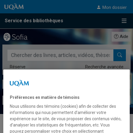
Passer au contenu
Accéder au menu principal
Accéder à la recherche
Passer au contenu
Accéder au menu principal
Mon dossier
Service des bibliothèques
Menu
Aide
Rechercher dans le catalogue des bibliothèques de l'UQAM
Réserve
Recherche avancée
Bases de données
Périodiques numériques
Préférences en matière de témoins
Livres numériques
Dépôt institutionnel
Nous utilisons des témoins (cookies) afin de collecter des
informations qui nous permettent d’améliorer votre
expérience sur le site, de vous proposer des contenus vidéo,
d’analyser les statistiques de fréquentation, etc. Vous
Type de message :
Info
pouvez personnaliser votre choix en sélectionnant