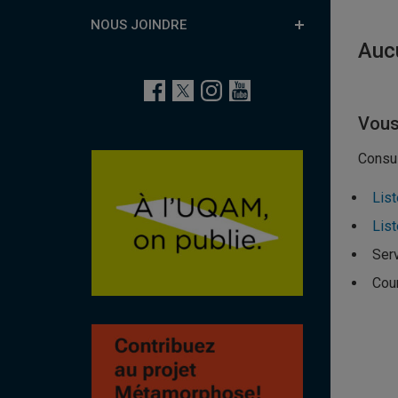
NOUS JOINDRE
Aucu
Vous
Consul
Lis
List
Serv
Cour