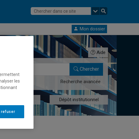
Mon dossier
Aide
Chercher
permettent
nalyser les
Recherche avancée
ctionnant
res numériques
Dépôt institutionnel
 refuser