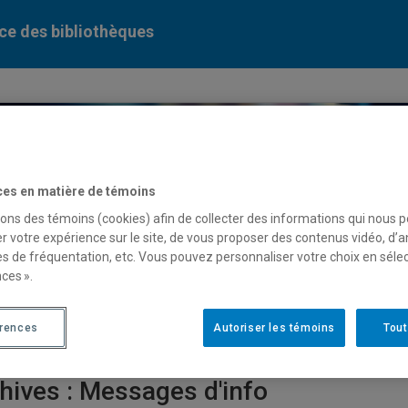
ce des bibliothèques
ces en matière de témoins
ercher dans le catalogue des bibliothèques de l'UQAM
sons des témoins (cookies) afin de collecter des informations qui nous 
r votre expérience sur le site, de vous proposer des contenus vidéo, d’a
serve
de cours
es de fréquentation, etc. Vous pouvez personnaliser votre choix en séle
ces ».
ases de données
Périodiques numériques
Liv
érences
Autoriser les témoins
Tout
hives :
Messages d'info