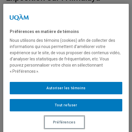
Préférences en matière de témoins
Nous utilisons des témoins (cookies) afin de collecter des
informations qui nous permettent d’améliorer votre
expérience sur le site, de vous proposer des contenus vidéo,
d’analyser les statistiques de fréquentation, etc. Vous
pouvez personnaliser votre choix en sélectionnant
« Préférences ».
L’exposition «Histoires de circulations en Himalaya» présentée
aux bibliothèques du 21 février au 22 avril 2025.
Autoriser les témoins
L’exposition itinérante
Histoires de circulations en
Himalaya
pose ses valises à l’UQAM, dans le hall du 2e
Tout refuser
étage de la bibliothèque centrale.
Préférences
Inaugurée lors d’une conférence internationale du Centre
d’études himalayennes (CNRS) en juin 2022, elle a déjà