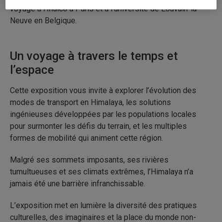
voyagé à l’Inalco à Paris et à l’université de Louvain-la-
Neuve en Belgique.
Un voyage à travers le temps et
l’espace
Cette exposition vous invite à explorer l’évolution des
modes de transport en Himalaya, les solutions
ingénieuses développées par les populations locales
pour surmonter les défis du terrain, et les multiples
formes de mobilité qui animent cette région.
Malgré ses sommets imposants, ses rivières
tumultueuses et ses climats extrêmes, l’Himalaya n’a
jamais été une barrière infranchissable.
L’exposition met en lumière la diversité des pratiques
culturelles, des imaginaires et la place du monde non-