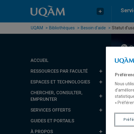
Passer au contenu
Accéder au menu principal
Accéder à la recherche
Servi
UQAM
Bibliothèques
Besoin d’aide
Statut d’us
ACCUEIL
Rech
RESSOURCES PAR FACULTÉ
Préféren
Ré
ESPACES ET TECHNOLOGIES
Nous utili
d’améliore
CHERCHER, CONSULTER,
B
statistiqu
EMPRUNTER
« Préféren
SERVICES OFFERTS
Préf
GUIDES ET PORTAILS
Sta
À PROPOS