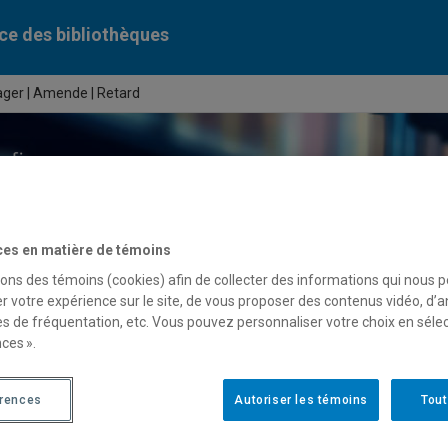
ce des bibliothèques
ager | Amende | Retard
ercher dans le catalogue des bibliothèques de l'UQAM
ces en matière de témoins
serve
de cours
sons des témoins (cookies) afin de collecter des informations qui nous 
r votre expérience sur le site, de vous proposer des contenus vidéo, d’a
ases de données
Périodiques numériques
Liv
es de fréquentation, etc. Vous pouvez personnaliser votre choix en séle
ces ».
érences
Autoriser les témoins
Tout
tut d’usager | Amende | Retard