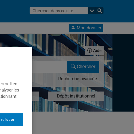
Mon dossier
Aide
Chercher
Recherche avancée
permettent
nalyser les
res numériques
Dépôt institutionnel
ctionnant
 refuser